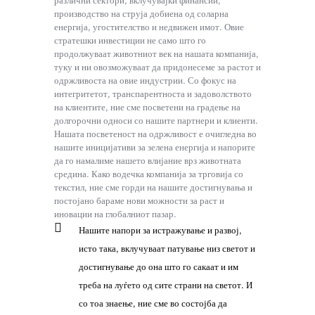
различни сектори, вклучувајќи финансии,
производство на струја добиена од соларна
енергија, угостителство и недвижен имот. Овие
стратешки инвестиции не само што го
продолжуваат животниот век на нашата компанија,
туку и ни овозможуваат да придонесеме за растот и
одржливоста на овие индустрии. Со фокус на
интегритетот, транспарентноста и задоволството
на клиентите, ние сме посветени на градење на
долгорочни односи со нашите партнери и клиенти.
Нашата посветеност на одржливост е очигледна во
нашите иницијативи за зелена енергија и напорите
да го намалиме нашето влијание врз животната
средина. Како водечка компанија за трговија со
текстил, ние сме горди на нашите достигнувања и
постојано бараме нови можности за раст и
иновации на глобалниот пазар.
Нашите напори за истражување и развој,
исто така, вклучуваат патување низ светот и
достигнување до она што го сакаат и им
треба на луѓето од сите страни на светот. И
со тоа знаење, ние сме во состојба да