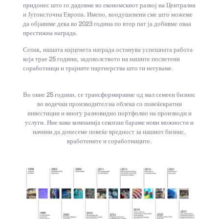
придонес што го дадовме во економскиот развој на Централна
и Југоисточна Европа. Имено, воодушевени сме што можеме
да објавиме дека во 2023 година по втор пат ја добивме оваа
престижна награда.
Сепак, нашата најценета награда останува успешната работа
која трае 25 години, задоволството на нашите посветени
соработници и трајните партнерства што ги негуваме.
Во овие 25 години, се трансформиравме од мал семеен бизнис
во водечки производител на облека со повеќекратни
инвестиции и многу разновидно портфолио на производи и
услуги. Ние како компанија секогаш бараме нови можности и
начини да донесеме повеќе вредност за нашиот бизнис,
вработените и соработниците.