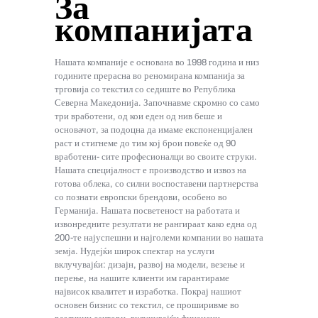
За
компанијата
Нашата компаније е основана во 1998 година и низ
годините прерасна во реномирана компанија за
трговија со текстил со седиште во Република
Северна Македонија. Започнавме скромно со само
три вработени, од кои еден од нив беше и
основачот, за подоцна да имаме експоненцијален
раст и стигнеме до тим кој брои повеќе од 90
вработени- сите професионалци во своите струки.
Нашата специјалност е производство и извоз на
готова облека, со силни воспоставени партнерства
со познати европски брендови, особено во
Германија. Нашата посветеност на работата и
извонредните резултати не рангираат како една од
200-те најуспешни и најголеми компании во нашата
земја. Нудејќи широк спектар на услуги
вклучувајќи: дизајн, развој на модели, везење и
перење, на нашите клиенти им гарантираме
највисок квалитет и изработка. Покрај нашиот
основен бизнис со текстил, се проширивме во