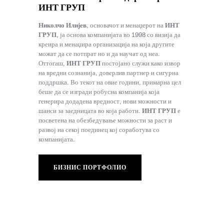
ИНТ ГРУП
Николчо Илијев
, основачот и менаџерот на
ИНТ
ГРУП
, ја основа компанијата во 1998 со визија да
креира и менаџира организација на која другите
можат да се потпрат но и да научат од неа.
Оттогаш,
ИНТ ГРУП
постојано служи како извор
на вредни сознанија, доверлив партнер и сигурна
поддршка. Во текот на овие години, примарна цел
беше да се изгради робусна компанија која
генерира додадена вредност, нови можности и
шанси за заедницата во која работи.
ИНТ ГРУП
е
посветена на обезбедување можности за раст и
развој на секој поединец кој соработува со
компанијата.
БИЗНИС ПОРТФОЛИО