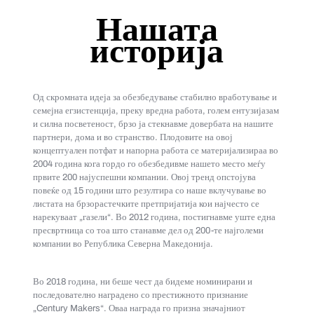
Нашата
историја
Од скромната идеја за обезбедување стабилно вработување и
семејна егзистенција, преку вредна работа, голем ентузијазам
и силна посветеност, брзо ја стекнавме довербата на нашите
партнери, дома и во странство. Плодовите на овој
концептуален потфат и напорна работа се материјализираа во
2004 година кога гордо го обезбедивме нашето место меѓу
првите 200 најуспешни компании. Овој тренд опстојува
повеќе од 15 години што резултира со наше вклучување во
листата на брзорастечките претпријатија кои најчесто се
нарекуваат „газели“. Во 2012 година, постигнавме уште една
пресвртница со тоа што станавме дел од 200-те најголеми
компании во Република Северна Македонија.
Во 2018 година, ни беше чест да бидеме номинирани и
последователно наградено со престижното признание
„Century Makers“. Оваа награда го призна значајниот