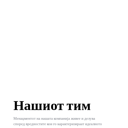
Нашиот тим
Менаџментот на нашата компанија живее и делува
според вредностите кои го карактеризираат идеалното