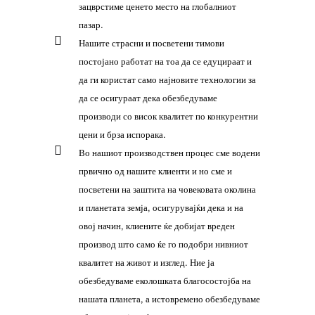
зацврстиме ценето место на глобалниот
пазар.
Нашите страсни и посветени тимови
постојано работат на тоа да се едуцираат и
да ги користат само најновите технологии за
да се осигураат дека обезбедуваме
производи со висок квалитет по конкурентни
цени и брза испорака.
Во нашиот производствен процес сме водени
првично од нашите клиенти и но сме и
посветени на заштита на човековата околина
и планетата земја, осигурувајќи дека и на
овој начин, клиените ќе добијат вреден
производ што само ќе го подобри нивниот
квалитет на живот и изглед. Ние ја
обезбедуваме еколошката благосостојба на
нашата планета, а истовремено обезбедуваме