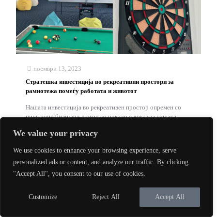
ноември 13, 2023
Стратешка инвестиција во рекреативни простори за
рамнотежа помеѓу работата и животот
Нашата инвестиција во рекреативен простор опремен со
пинг-понг, билијард и игри со пикадо е доказ за нашата
посветеност на благосостојбата на вработените и
We value your privacy
рамнотежата помеѓу работата
[…]
We use cookies to enhance your browsing experience, serve
Read more
personalized ads or content, and analyze our traffic. By clicking
"Accept All", you consent to our use of cookies.
Customize
Reject All
Accept All